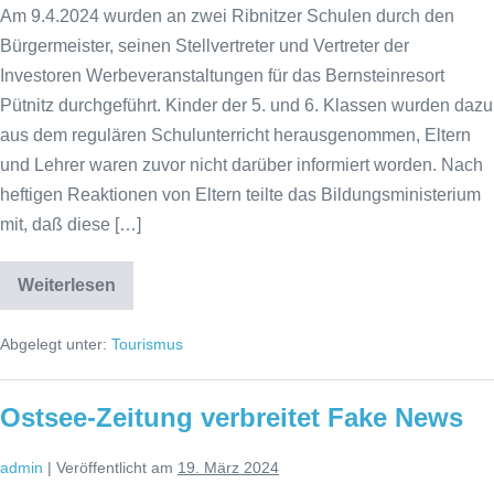
Am 9.4.2024 wurden an zwei Ribnitzer Schulen durch den
Bürgermeister, seinen Stellvertreter und Vertreter der
Investoren Werbeveranstaltungen für das Bernsteinresort
Pütnitz durchgeführt. Kinder der 5. und 6. Klassen wurden dazu
aus dem regulären Schulunterricht herausgenommen, Eltern
und Lehrer waren zuvor nicht darüber informiert worden. Nach
heftigen Reaktionen von Eltern teilte das Bildungsministerium
mit, daß diese […]
Weiterlesen
Die
Stadt
Ribnitz-
Abgelegt unter:
Tourismus
Damgarten
arbeitet
mit
unlauteren
Ostsee-Zeitung verbreitet Fake News
Mitteln
admin
|
Veröffentlicht am
19. März 2024