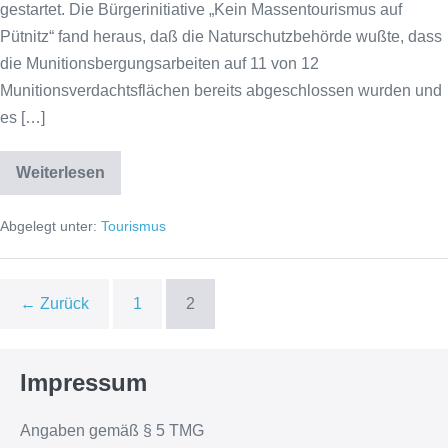
gestartet. Die Bürgerinitiative „Kein Massentourismus auf
Pütnitz“ fand heraus, daß die Naturschutzbehörde wußte, dass
die Munitionsbergungsarbeiten auf 11 von 12
Munitionsverdachtsflächen bereits abgeschlossen wurden und
es […]
Weiterlesen
Großprojekt
„Bernsteinresort
auf
Abgelegt unter:
Tourismus
der
Halbinsel
Pütnitz
← Zurück
1
2
Impressum
Angaben gemäß § 5 TMG