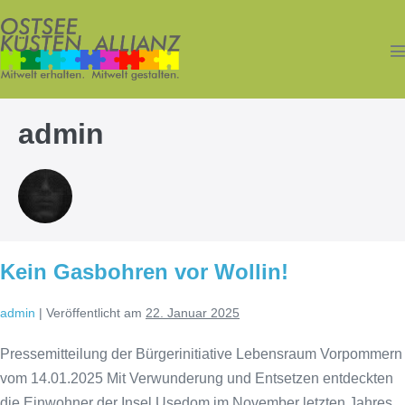
Zum
Inhalt
springen
M
S
admin
Kein Gasbohren vor Wollin!
admin
|
Veröffentlicht am
22. Januar 2025
Pressemitteilung der Bürgerinitiative Lebensraum Vorpommern
vom 14.01.2025 Mit Verwunderung und Entsetzen entdeckten
die Einwohner der Insel Usedom im November letzten Jahres