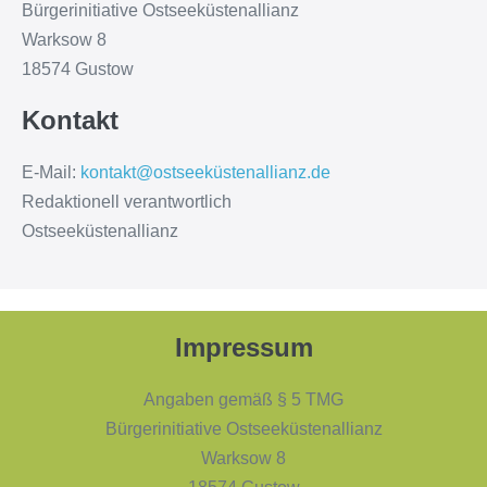
Bürgerinitiative Ostseeküstenallianz
Warksow 8
18574 Gustow
Kontakt
E-Mail:
kontakt@ostseeküstenallianz.de
Redaktionell verantwortlich
Ostseeküstenallianz
Impressum
Angaben gemäß § 5 TMG
Bürgerinitiative Ostseeküstenallianz
Warksow 8