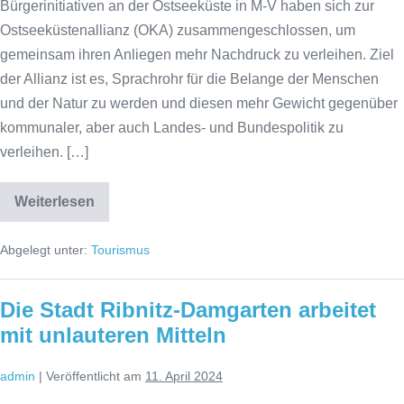
Bürgerinitiativen an der Ostseeküste in M-V haben sich zur
Ostseeküstenallianz (OKA) zusammengeschlossen, um
gemeinsam ihren Anliegen mehr Nachdruck zu verleihen. Ziel
der Allianz ist es, Sprachrohr für die Belange der Menschen
und der Natur zu werden und diesen mehr Gewicht gegenüber
kommunaler, aber auch Landes- und Bundespolitik zu
verleihen. […]
Weiterlesen
Wir
sind
öffentlich!
Abgelegt unter:
Tourismus
–
Pressemitteilung
in
der
Die Stadt Ribnitz-Damgarten arbeitet
OZ
vom
mit unlauteren Mitteln
23.4.24
admin
|
Veröffentlicht am
11. April 2024