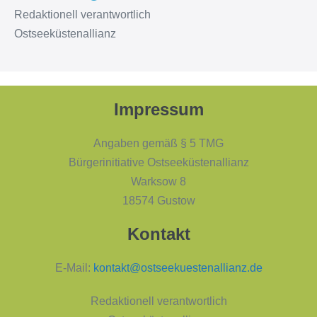
Redaktionell verantwortlich
Ostseeküstenallianz
Impressum
Angaben gemäß § 5 TMG
Bürgerinitiative Ostseeküstenallianz
Warksow 8
18574 Gustow
Kontakt
E-Mail:
kontakt@ostseekuestenallianz.de
Redaktionell verantwortlich