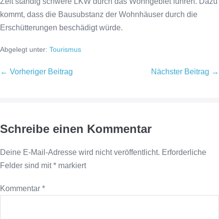
Zeit ständig schwere LKW durch das Wohngebiet führen. Dazu
kommt, dass die Bausubstanz der Wohnhäuser durch die
Erschütterungen beschädigt würde.
Abgelegt unter:
Tourismus
Beitragsnavigation
← Vorheriger Beitrag
Nächster Beitrag →
Schreibe einen Kommentar
Deine E-Mail-Adresse wird nicht veröffentlicht.
Erforderliche
Felder sind mit
*
markiert
Kommentar
*