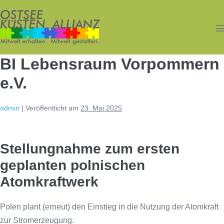
Zum
Inhalt
springen
M
S
BI Lebensraum Vorpommern
e.V.
admin
|
Veröffentlicht am
23. Mai 2025
Stellungnahme zum ersten
geplanten polnischen
Atomkraftwerk
Polen plant (erneut) den Einstieg in die Nutzung der Atomkraft
zur Stromerzeugung.